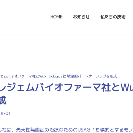
HOME
お知らせ
私たちの技術
お知らせ
ジェムバイオファーマ社とWuXi Biologics社 戦略的パートナーシップを形成
レジェムバイオファーマ社とWuXi B
成
aff-01
gics社は、先天性無歯症の治療のためのUSAG-1を標的とする