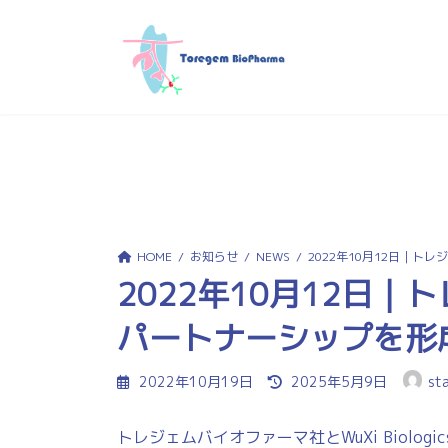
コ
ナ
ン
ビ
テ
ゲ
ン
ー
ツ
シ
へ
ョ
ス
ン
キ
に
ッ
移
プ
動
HOME
お知らせ
NEWS
2022年10月12日｜トレ
2022年10月12日｜ト
パートナーシップを形
最
2022年10月19日
2025年5月9日
st
終
更
トレジェムバイオファーマ社とWuXi Biolo
新