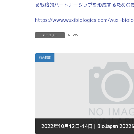
日
る戦略的パートナーシップを形成するための覚
時
:
https://www.wuxibiologics.com/wuxi-biol
NEWS
カテゴリー
前の記事
2022年10月12日-14日｜BioJapan 