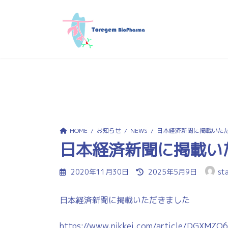
コ
ナ
ン
ビ
テ
ゲ
ン
ー
ツ
シ
へ
ョ
ス
ン
キ
に
ッ
移
プ
動
HOME
お知らせ
NEWS
日本経済新聞に掲載いた
日本経済新聞に掲載い
最
2020年11月30日
2025年5月9日
st
終
更
日本経済新聞に掲載いただきました
新
日
時
https://www.nikkei.com/article/DGXM