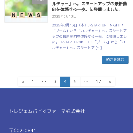
ルチャー」へ。スタートアップの最新動
向を体感する一夜。に登壇しました。
2025年3月13日
2025年3月13日（木）J-STARTUP NIGHT：
「ブーム」から「カルチャー」へ。スタートア
ップの最新動向を体感する一夜。に登壇しまし
た。 J-STARTUPNIGHT：「ブーム」から「カ
ルチャー」へ。スタートア […]
続きを読む
投
固
固
固
固
固
«
1
…
3
4
5
…
17
»
稿
定
定
定
定
定
ペ
ペ
ペ
ペ
ペ
の
ー
ー
ー
ー
ー
ペ
ジ
ジ
ジ
ジ
ジ
トレジェムバイオファーマ株式会社
ー
ジ
送
〒602-0841