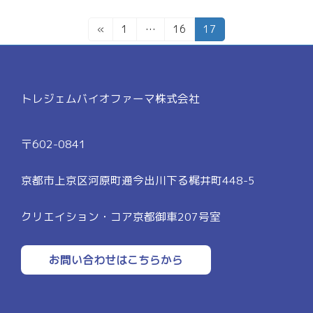
投
固
固
固
«
1
…
16
17
稿
定
定
定
ペ
ペ
ペ
の
ー
ー
ー
ペ
ジ
ジ
ジ
トレジェムバイオファーマ株式会社
ー
ジ
送
〒602-0841
り
京都市上京区河原町通今出川下る梶井町448-5
クリエイション・コア京都御車207号室
お問い合わせはこちらから