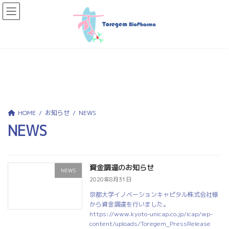
コ
ナ
ン
ビ
テ
ゲ
ン
ー
ツ
シ
へ
ョ
ス
ン
お知らせ
キ
に
ッ
移
プ
動
HOME
お知らせ
NEWS
NEWS
資金調達のお知らせ
NEWS
2020年8月31日
京都大学イノベーションキャピタル株式会社様
から資金調達を行いました。
https://www.kyoto-unicap.co.jp/icap/wp-
content/uploads/Toregem_PressRelease